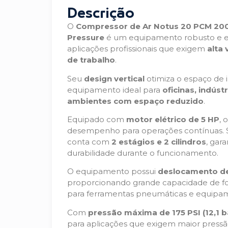
Descrição
O
Compressor de Ar Notus 20 PCM 200 L
Pressure
é um equipamento robusto e ef
aplicações profissionais que exigem
alta
de trabalho
.
Seu
design vertical
otimiza o espaço de i
equipamento ideal para
oficinas, indúst
ambientes com espaço reduzido
.
Equipado com
motor elétrico de 5 HP
, 
desempenho para operações contínuas. 
conta com
2 estágios e 2 cilindros
, gar
durabilidade durante o funcionamento.
O equipamento possui
deslocamento de
proporcionando grande capacidade de f
para ferramentas pneumáticas e equipame
Com
pressão máxima de 175 PSI (12,1 b
para aplicações que exigem maior pressã