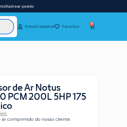
nto
Rastrear pedido
0
Entrar/Cadastrar
Favoritos
or de Ar Notus
 20 PCM 200L 5HP 175
sico
ões
ar comprimido do nosso cliente.