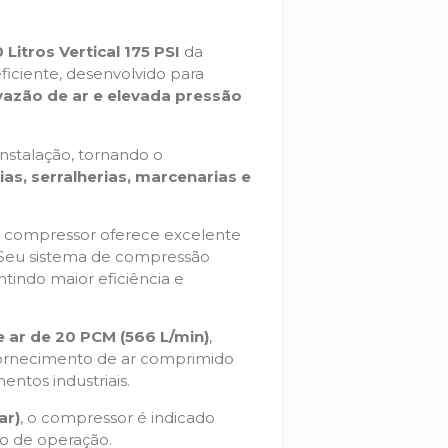
itros Vertical 175 PSI
da
iciente, desenvolvido para
 vazão de ar e elevada pressão
nstalação, tornando o
rias, serralherias, marcenarias e
o compressor oferece excelente
Seu sistema de compressão
antindo maior eficiência e
 ar de 20 PCM (566 L/min)
,
ornecimento de ar comprimido
ntos industriais.
ar)
, o compressor é indicado
o de operação.