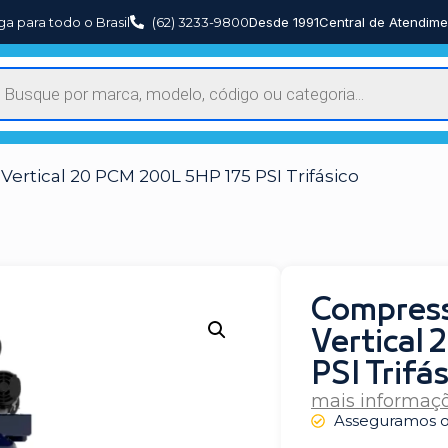
ga para todo o Brasil
(62) 3233-9800
Desde 1991
Central de Atendime
ertical 20 PCM 200L 5HP 175 PSI Trifásico
Compress
Vertical
PSI Trifá
mais informaç
Asseguramos o 