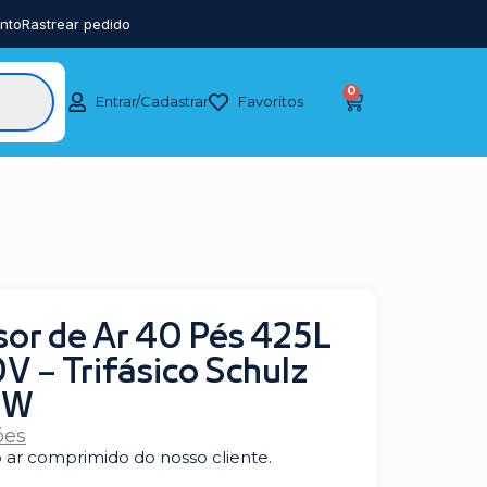
nto
Rastrear pedido
0
Entrar/Cadastrar
Favoritos
or de Ar 40 Pés 425L
 – Trifásico Schulz
SW
ões
ar comprimido do nosso cliente.