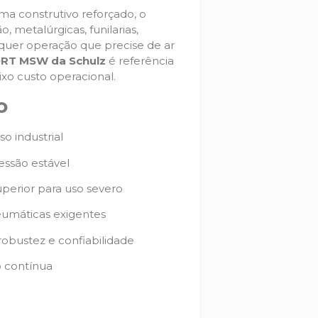
ma construtivo reforçado, o
 metalúrgicas, funilarias,
alquer operação que precise de ar
RT MSW da Schulz
é referência
ixo custo operacional.
o
so industrial
essão estável
uperior para uso severo
eumáticas exigentes
obustez e confiabilidade
o contínua