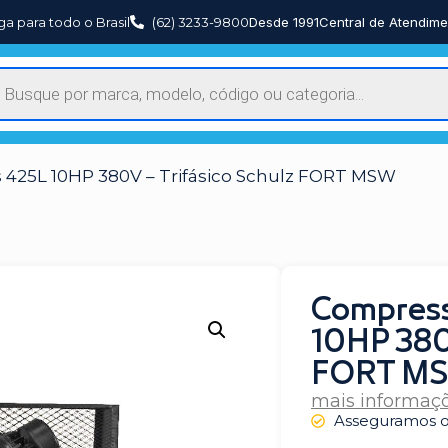
ga para todo o Brasil
(62) 3233-9800
Desde 1991
Central de Atendime
 425L 10HP 380V – Trifásico Schulz FORT MSW
Compress
10HP 380V
FORT M
mais informaç
Asseguramos o 