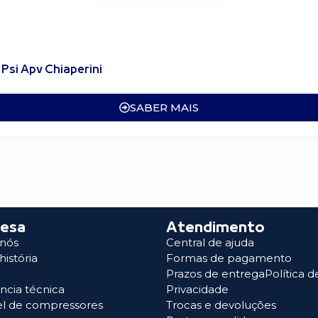
Psi Apv Chiaperini
SABER MAIS
esa
Atendimento
 nós
Central de ajuda
história
Formas de pagamento
Prazos de entregaPolítica d
ência técnica
Privacidade
el de compressores
Trocas e devoluções