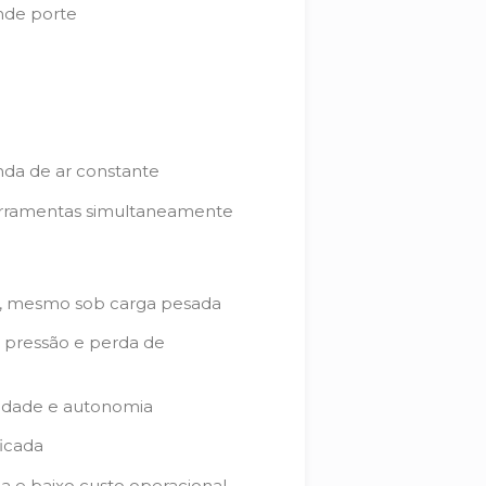
nde porte
da de ar constante
ferramentas simultaneamente
, mesmo sob carga pesada
e pressão e perda de
lidade e autonomia
ficada
a e baixo custo operacional