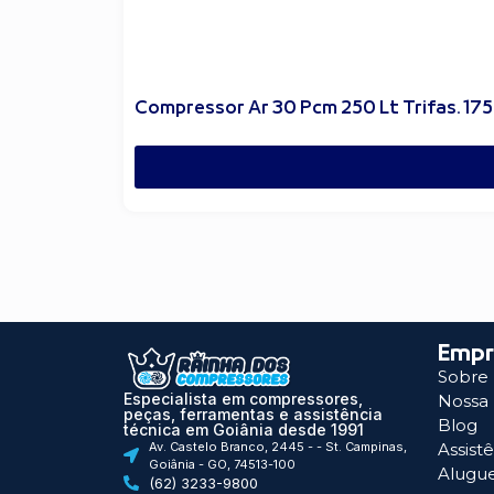
Compressor Ar 30 Pcm 250 Lt Trifas. 175 
Empr
Sobre
Especialista em compressores,
Nossa 
peças, ferramentas e assistência
Blog
técnica em Goiânia desde 1991
Av. Castelo Branco, 2445 - - St. Campinas,
Assist
Goiânia - GO, 74513-100
Alugu
(62) 3233-9800