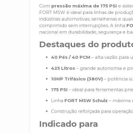
Com
pressão máxima de 175 PSI
e siste
FORT MSW é ideal para linhas de produção,
indústrias automotivas, serralherias e qu
comprimido sem interrupções. A linha
FO
nacional em durabilidade, segurança e ba
Destaques do produt
40 Pés / 40 PCM
– alta vazão para u
425 Litros
– grande autonomia e pr
10HP Trifásico (380V)
– potência s
175 PSI
– ideal para ferramentas pn
Linha
FORT MSW Schulz
– máxima r
Construção reforçada para operaçã
Indicado para