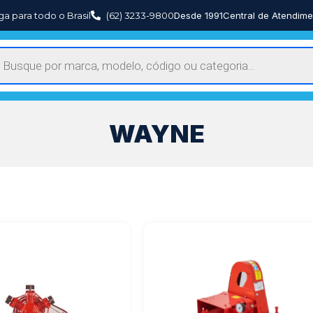
ga para todo o Brasil
(62) 3233-9800
Desde 1991
Central de Atendime
WAYNE