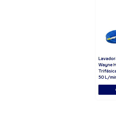
Lavador
Wayne 
Trifásic
50 L/mi