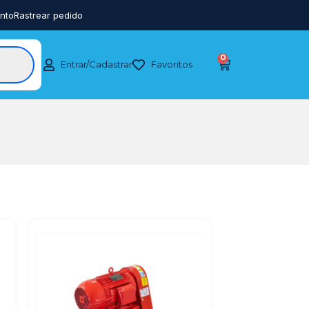
nto
Rastrear pedido
0
Entrar/Cadastrar
Favoritos