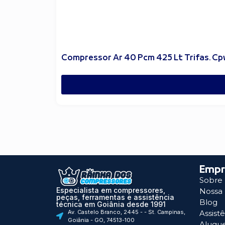
Compressor Ar 40 Pcm 425 Lt Trifas. C
Empr
Sobre
Especialista em compressores,
Nossa 
peças, ferramentas e assistência
Blog
técnica em Goiânia desde 1991
Av. Castelo Branco, 2445 - - St. Campinas,
Assist
Goiânia - GO, 74513-100
Alugu