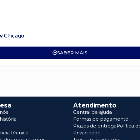
pw Chicago
SABER MAIS
esa
Atendimento
 nós
Central de ajuda
história
Formas de pagamento
Prazos de entregaPolítica d
ência técnica
Privacidade
el de compressores
Trocas e devoluções