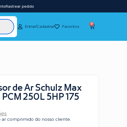
nto
Rastrear pedido
0
Entrar/Cadastrar
Favoritos
or de Ar Schulz Max
0 PCM 250L 5HP 175
ões
ar comprimido do nosso cliente.