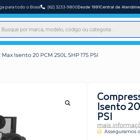
ga para todo o Brasil
(62) 3233-9800
Desde 1991
Central de Atendime
 Max Isento 20 PCM 250L 5HP 175 PSI
Compress
Isento 2
PSI
mais informaç
Asseguramos o 