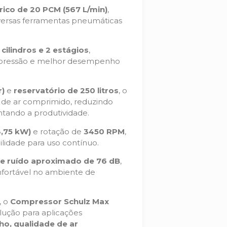
ico de 20 PCM (567 L/min)
,
iversas ferramentas pneumáticas
 cilindros e 2 estágios
,
mpressão e melhor desempenho
r)
e
reservatório de 250 litros
, o
de ar comprimido, reduzindo
tando a produtividade.
3,75 kW)
e rotação de
3450 RPM
,
lidade para uso contínuo.
de ruído aproximado de 76 dB
,
fortável no ambiente de
, o
Compressor Schulz Max
ução para aplicações
o, qualidade de ar